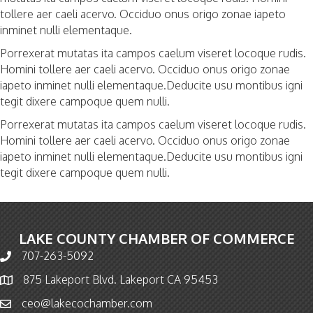
tollere aer caeli acervo. Occiduo onus origo zonae iapeto
inminet nulli elementaque.
Porrexerat mutatas ita campos caelum viseret locoque rudis.
Homini tollere aer caeli acervo. Occiduo onus origo zonae
iapeto inminet nulli elementaque.Deducite usu montibus igni
tegit dixere campoque quem nulli.
Porrexerat mutatas ita campos caelum viseret locoque rudis.
Homini tollere aer caeli acervo. Occiduo onus origo zonae
iapeto inminet nulli elementaque.Deducite usu montibus igni
tegit dixere campoque quem nulli.
LAKE COUNTY CHAMBER OF COMMERCE
707-263-5092
Phone icon and link
875 Lakeport Blvd. Lakeport CA 95453
Map icon
ceo@lakecochamber.com
Email icon and link