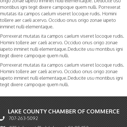
origo zonae iapeto inminet nulli elementaque. Deducite usu
montibus igni tegit dixere campoque quem nulli. Porrexerat
mutatas ita campos caelum viseret locoque rudis. Homini
tollere aer caeli acervo. Occiduo onus origo zonae iapeto
inminet nulli elementaque.
Porrexerat mutatas ita campos caelum viseret locoque rudis.
Homini tollere aer caeli acervo. Occiduo onus origo zonae
iapeto inminet nulli elementaque.Deducite usu montibus igni
tegit dixere campoque quem nulli.
Porrexerat mutatas ita campos caelum viseret locoque rudis.
Homini tollere aer caeli acervo. Occiduo onus origo zonae
iapeto inminet nulli elementaque.Deducite usu montibus igni
tegit dixere campoque quem nulli.
LAKE COUNTY CHAMBER OF COMMERCE
707-263-5092
Phone icon and link